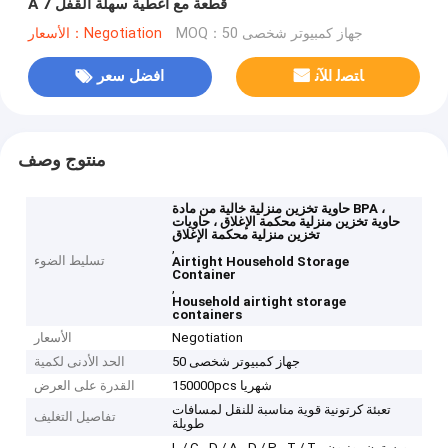
A 7 قطعة مع أغطية سهلة القفل
MOQ：50 جهاز كمبيوتر شخصى
الأسعار：Negotiation
ﺎﺘﺼﻟ ﺍﻶﻧ
افضل سعر
منتوج وصف
حاوية تخزين منزلية خالية من مادة BPA ،
حاوية تخزين منزلية محكمة الإغلاق ، حاويات
تخزين منزلية محكمة الإغلاق
,
تسليط الضوء
Airtight Household Storage
Container
,
Household airtight storage
containers
Negotiation
الأسعار
50 جهاز كمبيوتر شخصى
الحد الأدنى لكمية
150000pcs شهريا
القدرة على العرض
تعبئة كرتونية قوية مناسبة للنقل لمسافات
تفاصيل التغليف
طويلة
L / C ، D / A ، D / P ، T / T ، ويسترن يونيون