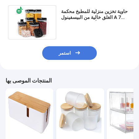
حاوية تخزين منزلية للمطبخ محكمة
الغلق خالية من البيسفينول A 7
قطعة مع أغطية سهلة القفل
استمر
المنتجات الموصى بها