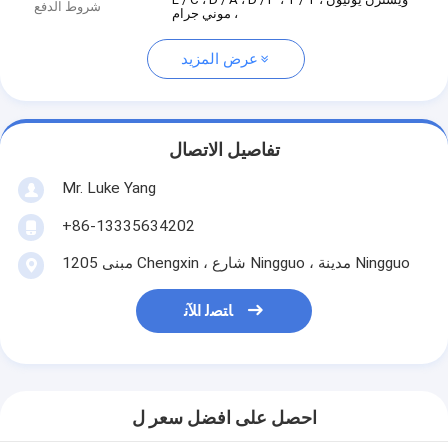
شروط الدفع
، موني جرام
عرض المزيد
تفاصيل الاتصال
Mr. Luke Yang
+86-13335634202
1205 مبنى Chengxin ، شارع Ningguo ، مدينة Ningguo
ﺎﺘﺼﻟ ﺍﻶﻧ
احصل على افضل سعر ل