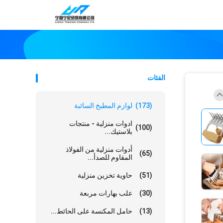
الفئات
(173)
لوازم المطبخ السائبة
ادوات منزلية - منتجات
(100)
بلاستيك...
أدوات منزلية من الفولاذ
(65)
المقاوم للصدأ...
(51)
حاوية تخزين منزلية
(30)
علب بهارات مربعة
(13)
حامل المكنسة على الحائط...