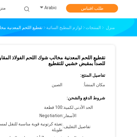
Arabic
منز
طلب اقتباس
منزل
المنتجات
لوازم المطبخ السائبة
تقطيع اللحم المعدنية مخ
تقطيع اللحم المعدنية مخالب شوك اللحم الفولاذ المقا
للصدأ بمقبض خشبي للتقطيع
تفاصيل المنتج:
مكان المنشأ:
الصين
شروط الدفع والشحن:
الحد الأدنى لكمية:
100 قطعة
الأسعار:
Negotiation
تعبئة كرتونية قوية مناسبة للنقل لمس
تفاصيل التغليف:
طويلة