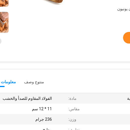
L /  ، ويسترن يونيون
منتوج وصف
معلومات ت
ة
مادة:
الفولاذ المقاوم للصدأ والخشب
مقاس:
11 * 12 سم
وزن:
236 جرام
تطبيق:
مطبخ