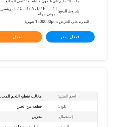
وقت التسليم:
في غضون 7 أيام بعد تلقي الودائع
C ، D / A ، D / P ، T / T
شروط الدفع:
، موني جرام
القدرة على العرض:
1500000pcs شهريا
افضل سعر
اتصل
اسم المنتج:
مخالب تقطيع اللحم المعدني
اللون:
قطعة من الجبن
إستعمال:
تخزين
التعبئة:
مقابل حقيبة / لون مربع