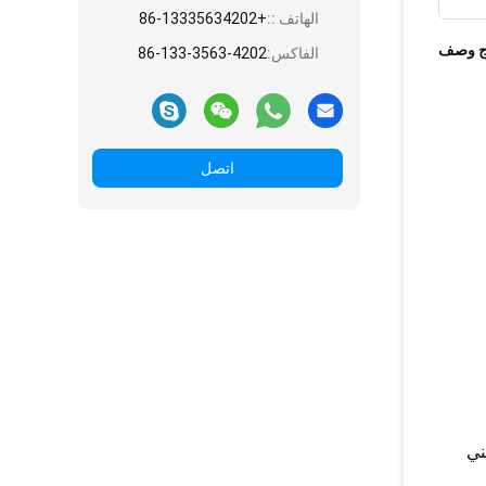
الهاتف ::
+86-13335634202
ج وصف
الفاكس:
86-133-3563-4202
اتصل
ذوب أو تنحني