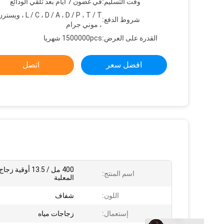
وقت التسليم:
في غضون 7 أيام بعد تلقي الودائع
C ، D / A ، D / P ، T / T
شروط الدفع:
، موني جرام
القدرة على العرض:
1500000pcs شهريا
افضل سعر
اتصل
400 مل / 13.5 أوقية 
اسم المنتج:
المعلبة
اللون:
شفاف
إستعمال:
زجاجات مياه