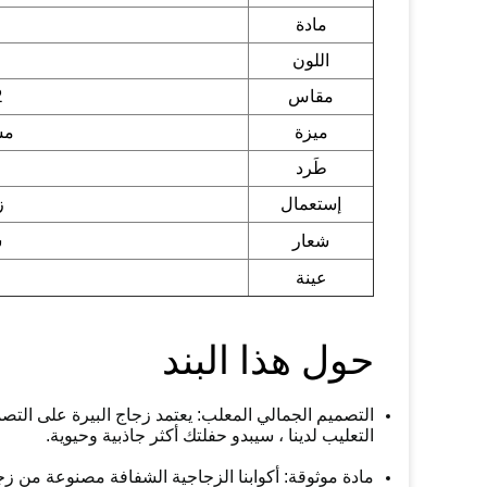
مادة
اللون
12
مقاس
ميزة
مس
طَرد
ز
إستعمال
شعار
ش
عينة
حول هذا البند
التصميم الجمالي المعلب: يعتمد زجاج البيرة على التص
التعليب لدينا ، سيبدو حفلتك أكثر جاذبية وحيوية.
مادة موثوقة: أكوابنا الزجاجية الشفافة مصنوعة من ز