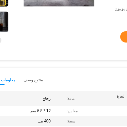
L /  ، ويسترن يونيون
منتوج وصف
معلومات ت
زجاج البيرة
مادة:
زجاج
مقاس:
12 * 5.8 سم
سعة:
400 مل