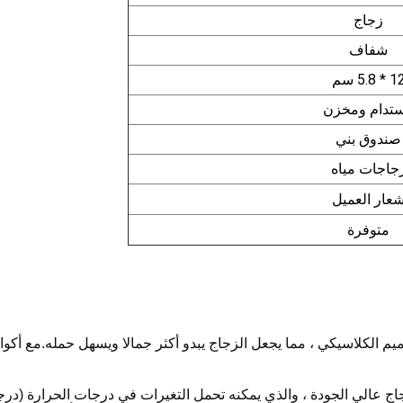
زجاج
شفاف
 * 5.8 سم
تدام ومخزن
صندوق بني
جاجات مياه
عار العميل
متوفرة
ميم الكلاسيكي ، مما يجعل الزجاج يبدو أكثر جمالا ويسهل حمله.مع أكو
جاج عالي الجودة ، والذي يمكنه تحمل التغيرات في درجات الحرارة (در