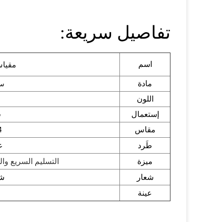
تفاصيل سريعة:
اسم
مقياس
مادة
ست
اللون
إستعمال
ق
مقاس
14
طَرد
ع
ميزة
التسليم السريع والج
شعار
شع
عينة