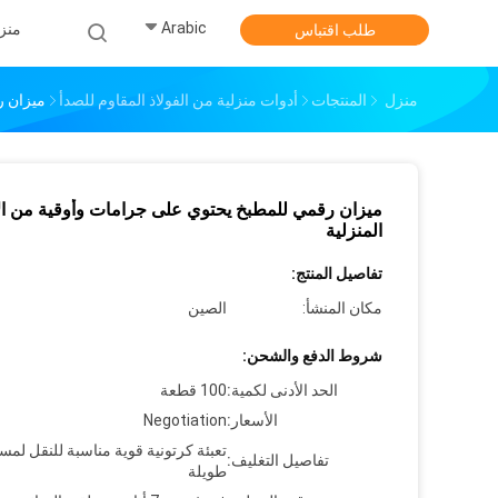
Arabic
منز
طلب اقتباس
منزل
المنتجات
أدوات منزلية من الفولاذ المقاوم للصدأ
ميزان ر
ميزان رقمي للمطبخ يحتوي على جرامات وأوقية من ال
المنزلية
تفاصيل المنتج:
مكان المنشأ:
الصين
شروط الدفع والشحن:
الحد الأدنى لكمية:
100 قطعة
الأسعار:
Negotiation
تعبئة كرتونية قوية مناسبة للنقل لمس
تفاصيل التغليف:
طويلة