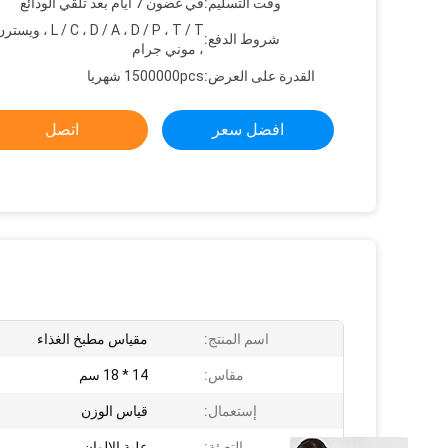
وقت التسليم:
في غضون 7 أيام بعد تلقي الودائع
C ، D / A ، D / P ، T / T
شروط الدفع:
، موني جرام
القدرة على العرض:
1500000pcs شهريا
افضل سعر
اتصل
اسم المنتج:
مقياس مطبخ الغذاء
مقاس:
14 * 18 سم
إستعمال:
قياس الوزن
التعبئة:
علبة الالوان