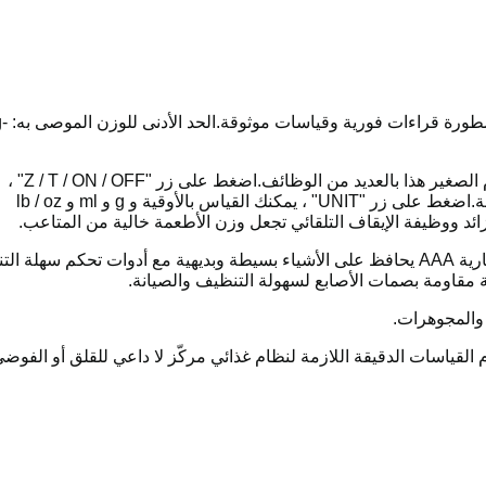
قياس عالي الدقة: توفر مستشعرات ميزا
وظائف متعددة وسهل الاستخدام: يتميز مقياس الطعام الصغير هذا بالعديد من الوظائف.اضغط على زر "Z / T / ON / OFF" ،
يمكنك تشغيل المقياس وصفر المقياس بعد وضع اللوحة.اضغط على زر "UNIT" ، يمكنك القياس بالأوقية و g و ml و lb / oz
ئد ووظيفة الإيقاف التلقائي تجعل وزن الأطعمة خالية من المتاعب.
تصميم مُصمم: الميزان النحيف للغاية الذي يعمل بالبطارية AAA يحافظ على الأشياء بسيطة وبديهية مع أدوات تحكم سهلة ا
ة مقاومة بصمات الأصابع لسهولة التنظيف والصيانة.
 والمجوهرات.
القياسات الدقيقة اللازمة لنظام غذائي مركّز لا داعي للقلق أو الفوضى