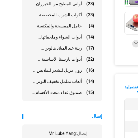
(23)
أواني المطبخ من الخيزران...
(33)
أكواب الشرب المخصصة
(4)
حامل الممسحة والمكنسة
(14)
أدوات الشواء وملحقاتها...
(17)
زينة عيد الميلاد هالوين...
(22)
أدوات باريستا الأساسية...
(16)
رول مزيل للشعر للملابس...
(14)
ألعاب تململ تخفيف التوتر...
فصيلية
(15)
صندوق غداء متعدد الأقسام...
إتصال
إتصال:
Mr. Luke Yang