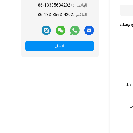
الهاتف ::
+86-13335634202
الفاكس:
86-133-3563-4202
ج وصف
اتصل
وزن عالي الدقة: ميزان طعام رقمي من Etekcity مزود بأربعة مستشعرات تحميل عالية الدقة تحتوي على زيادات 0.05 أوقية / 1 
تحويل متعدد الوحدات: يمكن لهذا المقياس بسهولة تحويل الوحدات بين oz / lb'oz / fl'oz / g / mL ، ويمكن أن يساعدك في قياس 