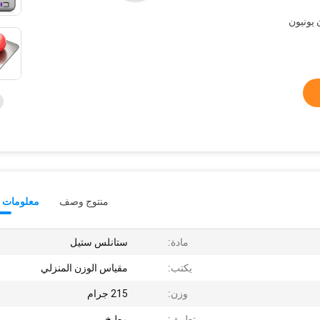
L /  ، ويسترن يونيون
منتوج وصف
معلومات ت
مادة:
ستانلس ستيل
يكتب:
مقياس الوزن المنزلي
وزن:
215 جرام
تطبيق:
مطبخ