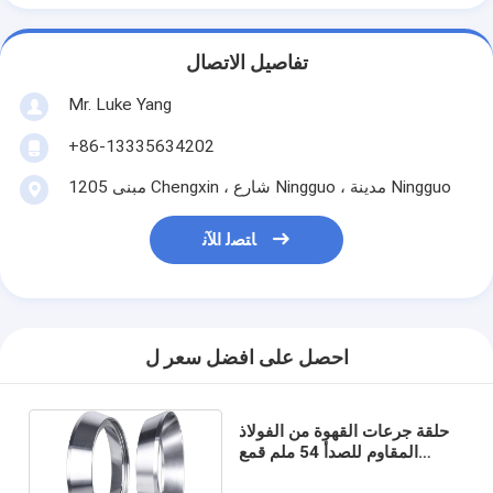
تفاصيل الاتصال
Mr. Luke Yang
+86-13335634202
1205 مبنى Chengxin ، شارع Ningguo ، مدينة Ningguo
ﺎﺘﺼﻟ ﺍﻶﻧ
احصل على افضل سعر ل
حلقة جرعات القهوة من الفولاذ
المقاوم للصدأ 54 ملم قمع
جرعات الإسبرسو