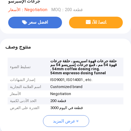
جرعات الإسبرسو
MOQ：200 قطعة
الأسعار：Negotiation
ﺎﺘﺼﻟ ﺍﻶﻧ
افضل سعر
منتوج وصف
حلقة جرعات قهوة اسبريسو ، حلقة جرعات
قهوة 54 مم ، قمع جرعات إسبريسو 54 مم
تسليط الضوء
,
,
54mm coffee dosing ring
54mm espresso dosing funnel
ISO9001, ISO14001 , etc.
إصدار الشهادات
Customized brand
اسم العلامة التجارية
Negotiation
الأسعار
200 قطعة
الحد الأدنى لكمية
3000 قطعة في اليوم
القدرة على العرض
عرض المزيد