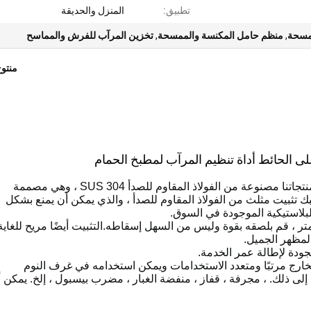
تطبيق:
المنزل والحديقة
مسحة
,
منظم حامل المكنسة والممسحة
,
تخزين المرآب للفرش والمماسح
منتو
 الحائط أداة تنظيم المرآب لمطبخ الحمام
[حامل الممسحة والمكنسة الفولاذية المقاومة للصدأ] منتجاتنا مصنوعة من الفولاذ المقاوم للصدأ SUS 304 ، وهي مصممة
 تثبيت مثلث من الفولاذ المقاوم للصدأ ، والذي يمكن أن يمنع بشكل
بلاستيكية الموجودة في السوق.
تين ولزج] استخدم لاصق رغوي من البولي إيثيلين 3 متر ، قم بلصقه بقوة وليس من السهل إسقاطه.التثبيت أيضًا مريح للغاي
المظهر الجميل.
الجودة لإطالة عمر الخدمة.
خارج مرتبًا ومتعدد الاستخدامات ويمكن استخدامه في غرف النوم
إلى ذلك. ، مجرفة ، قفاز ، منفضة الغبار ، مضرب بيسبول ، إلخ. يمكن 