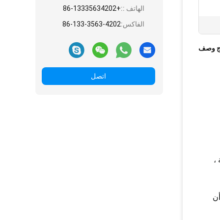
الهاتف ::
+86-13335634202
الفاكس:
86-133-3563-4202
ج وصف
اتصل
ة ،
أن