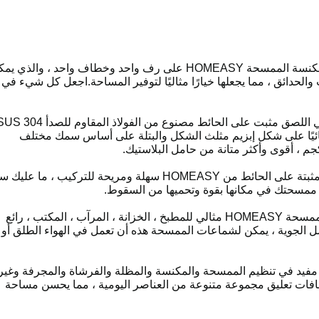
✔ احصل على منزلك وحياتك بالترتيب: يشتمل حامل مكنسة الممسحة HOMEASY على رف واحد وخطاف واحد ، والذي
لحدائق ، مما يجعلها خيارًا مثاليًا لتوفير المساحة.اجعل كل شيء في
✔ مقاوم للماء ومتين: حامل ممسحة HOMEASY ذاتي اللصق مثبت على الحائط مصنوع من الفولاذ المقاوم للصدأ
قائيًا على شكل إبزيم مثلث الشكل والبتلة على أساس سمك مختلف
✔ سهل التركيب: شماعات مشبك مكنسة الممسحة المثبتة على الحائط من HOMEASY سهلة ومريحة للتركيب ، ما
ى ممسحتك في مكانها بقوة وتحميها من السقوط.
✔ مناسب للأماكن الداخلية والخارجية: منظم مكنسة ممسحة HOMEASY مثالي للمطبخ ، الخزانة ، المرآب ، المكتب ، رائع
امل الجوية ، يمكن لشماعات الممسحة هذه أن تعمل في الهواء الطلق أو
مفيد في تنظيم الممسحة والمكنسة والمظلة والفرشاة والمجرفة وغير
طافات تعليق مجموعة متنوعة من العناصر اليومية ، مما يحسن مساحة