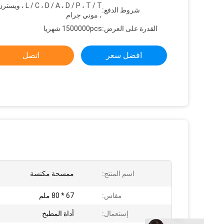
C ، D / A ، D / P ، T / T
شروط الدفع:
، موني جرام
القدرة على العرض:
1500000pcs شهريا
افضل سعر
اتصل
اسم المنتج:
ممسحة مكنسة
مقاس:
67 * 80 ملم
إستعمال:
أداة المطبخ