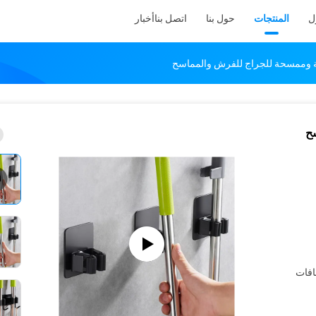
ل
المنتجات
حول بنا
اتصل بنا
أخبار
 وممسحة للجراج للفرش والمماسح
ح
افات