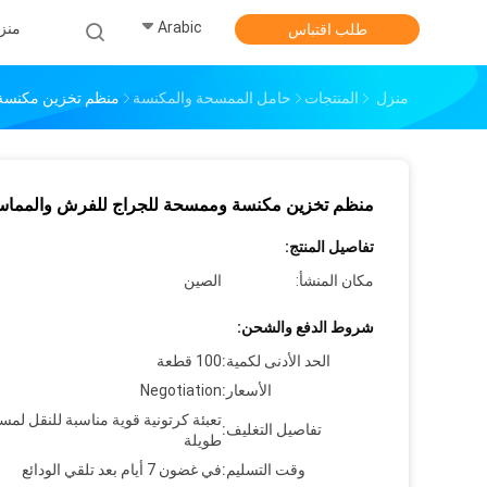
Arabic
منز
طلب اقتباس
منزل
المنتجات
حامل الممسحة والمكنسة
منظم تخزين مكنسة
منظم تخزين مكنسة وممسحة للجراج للفرش والمماس
تفاصيل المنتج:
مكان المنشأ:
الصين
شروط الدفع والشحن:
الحد الأدنى لكمية:
100 قطعة
الأسعار:
Negotiation
تعبئة كرتونية قوية مناسبة للنقل لمس
تفاصيل التغليف:
طويلة
وقت التسليم:
في غضون 7 أيام بعد تلقي الودائع