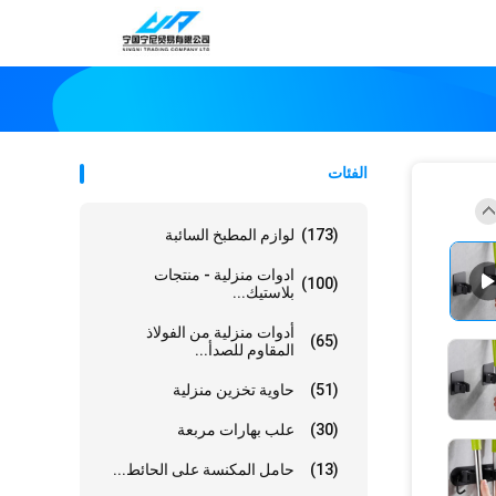
الفئات
(173)
لوازم المطبخ السائبة
ادوات منزلية - منتجات
(100)
بلاستيك...
أدوات منزلية من الفولاذ
(65)
المقاوم للصدأ...
(51)
حاوية تخزين منزلية
(30)
علب بهارات مربعة
(13)
حامل المكنسة على الحائط...