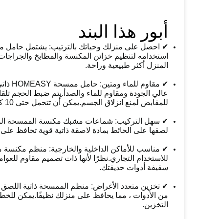
أ
بو
ر هذا البند
استخدامه لتنظيم خزائن المكنسة والمطابخ والجراجات وا
المنزل أكثر طبيعية وراحة.
عالي الجودة ومقاوم للماء والصدأ.يتم ضبط الحجم تل
للمقابض لمنع انزلاق الجسم.يمكن أن تتحمل حتى 10 كجم ، أقوى وأكثر متانة من حامل البلاستيك.
لصقها على الحائط بمادة لاصقة ذاتية قوية تحافظ عل
للاستخدام التجاري.نظرًا لأنها ذات تصميم مقاوم للعو
سقيفة أدوات حديقتك.
✔ تخزين متعدد الأغراض: منظم الممسحة ذاتية اللصق 
من الأدوات ، مما يحافظ على منزلك نظيفًا.يمكن للخ
التخزين.