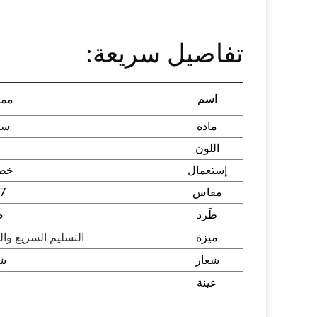
تفاصيل سريعة:
اسم
ممس
مادة
ست
اللون
إستعمال
خطا
مقاس
67 * 
طَرد
ص
ميزة
التسليم السريع والج
شعار
شع
عينة