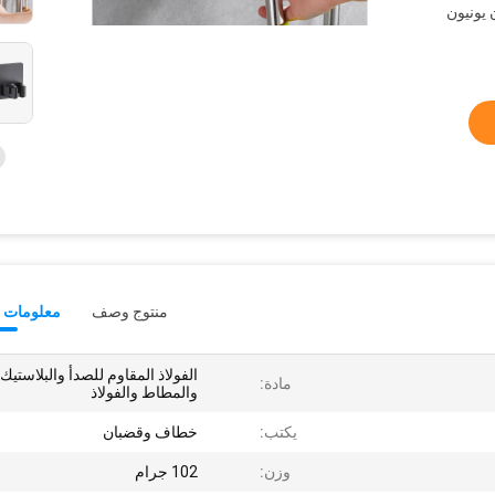
L /  ، ويسترن يونيون
منتوج وصف
معلومات ت
الفولاذ المقاوم للصدأ والبلاستيك
مادة:
والمطاط والفولاذ
يكتب:
خطاف وقضبان
وزن:
102 جرام