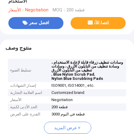
الاستخدام
MOQ：200 قطعة
الأسعار：Negotiation
ﺎﺘﺼﻟ ﺍﻶﻧ
افضل سعر
منتوج وصف
وسادات تنظيف زرقاء قابلة لإعادة الاستخدام ،
وسادة تنظيف من النايلون الأزرق ، وسادات
تنظيف من النايلون الأزرق
تسليط الضوء
,
,
Blue Nylon Scrub Pad
Nylon Blue Scrubbing Pads
ISO9001, ISO14001 , etc.
إصدار الشهادات
Customized brand
اسم العلامة التجارية
Negotiation
الأسعار
200 قطعة
الحد الأدنى لكمية
3000 قطعة في اليوم
القدرة على العرض
عرض المزيد