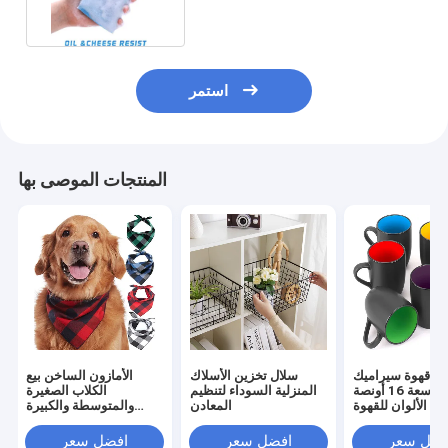
استمر
المنتجات الموصى بها
ين قهوة سيراميك
سلال تخزين الأسلاك
الأمازون الساخن بيع
للمطعم سعة 16 أونصة
المنزلية السوداء لتنظيم
الكلاب الصغيرة
دة الألوان للقهوة
المعادن
والمتوسطة والكبيرة
والشاي وكابتشينو
الجراء الجاموس منقوشة
الكلب باندانا
فضل سعر
افضل سعر
افضل سعر