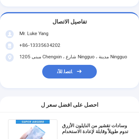
تفاصيل الاتصال
Mr. Luke Yang
+86-13335634202
1205 مبنى Chengxin ، شارع Ningguo ، مدينة Ningguo
ﺎﺘﺼﻟ ﺍﻶﻧ
احصل على افضل سعر ل
وسادات تقشير من النايلون الأزرق
تدوم طويلاً وقابلة لإعادة الاستخدام