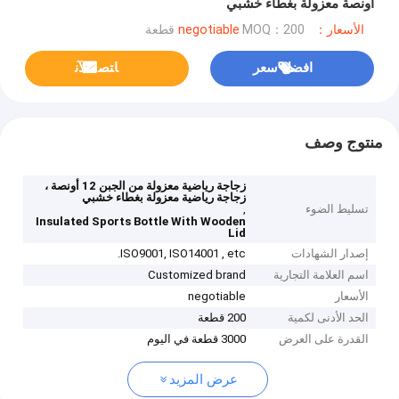
أونصة معزولة بغطاء خشبي
الأسعار：negotiable
MOQ：200 قطعة
افضل سعر
ﺎﺘﺼﻟ ﺍﻶﻧ
منتوج وصف
زجاجة رياضية معزولة من الجبن 12 أونصة ،
زجاجة رياضية معزولة بغطاء خشبي
تسليط الضوء
,
Insulated Sports Bottle With Wooden
Lid
إصدار الشهادات
ISO9001, ISO14001 , etc.
اسم العلامة التجارية
Customized brand
الأسعار
negotiable
الحد الأدنى لكمية
200 قطعة
القدرة على العرض
3000 قطعة في اليوم
عرض المزيد