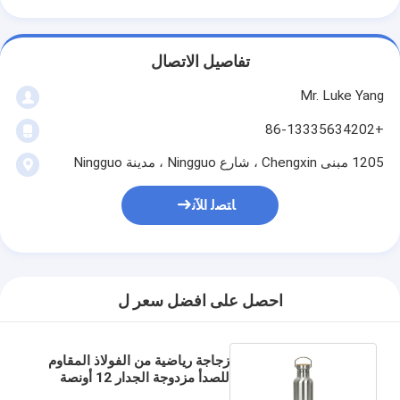
تفاصيل الاتصال
Mr. Luke Yang
+86-13335634202
1205 مبنى Chengxin ، شارع Ningguo ، مدينة Ningguo
ﺎﺘﺼﻟ ﺍﻶﻧ
احصل على افضل سعر ل
زجاجة رياضية من الفولاذ المقاوم
للصدأ مزدوجة الجدار 12 أونصة
معزولة بغطاء خشبي